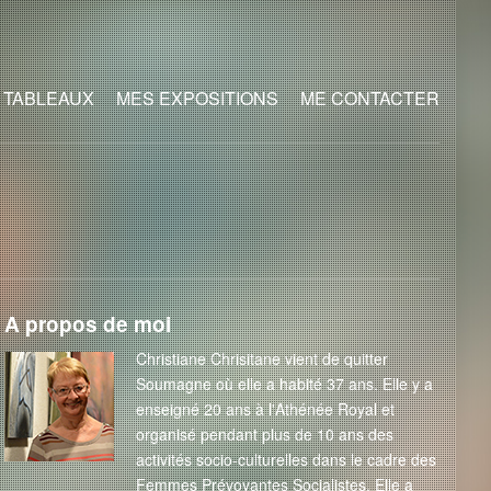
 TABLEAUX
MES EXPOSITIONS
ME CONTACTER
A propos de moi
Christiane Chrisitane vient de quitter
Soumagne où elle a habité 37 ans. Elle y a
enseigné 20 ans à l'Athénée Royal et
organisé pendant plus de 10 ans des
activités socio-culturelles dans le cadre des
Femmes Prévoyantes Socialistes. Elle a