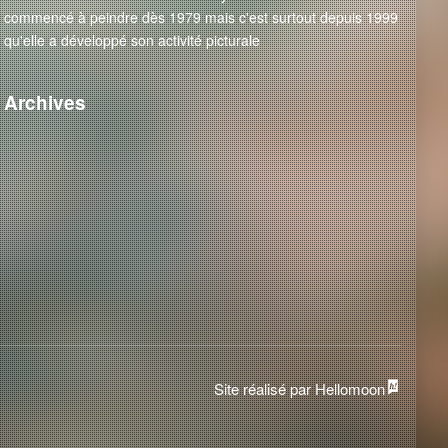
commencé à peindre dès 1979 mais c'est surtout depuis 1999
qu'elle a développé son activité picturale
Archives
Site réalisé par Hellomoon