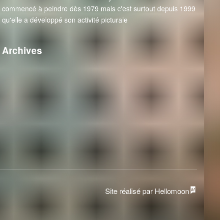
commencé à peindre dès 1979 mais c'est surtout depuis 1999
qu'elle a développé son activité picturale
Archives
Site réalisé par Hellomoon