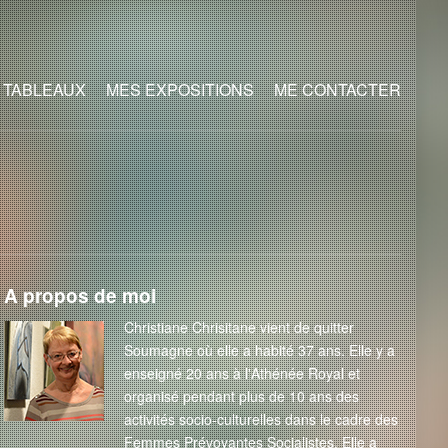
 TABLEAUX
MES EXPOSITIONS
ME CONTACTER
A propos de moi
Christiane Chrisitane vient de quitter
Soumagne où elle a habité 37 ans. Elle y a
enseigné 20 ans à l'Athénée Royal et
organisé pendant plus de 10 ans des
activités socio-culturelles dans le cadre des
Femmes Prévoyantes Socialistes. Elle a